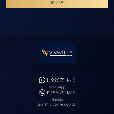
ENVIAR
41 99675-1616
WhatsApp
41 99675-1616
Plantão
adm@vivaville.com.br