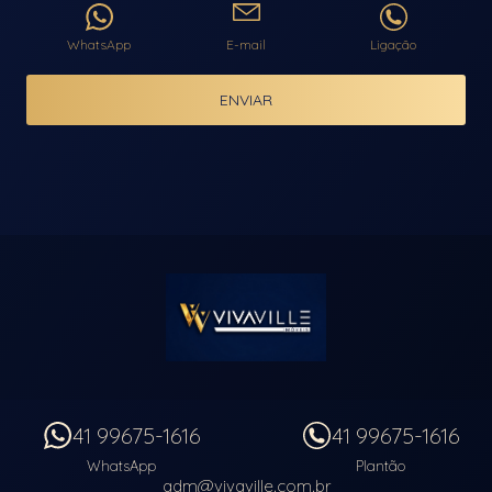
WhatsApp
E-mail
Ligação
ENVIAR
41 99675-1616
41 99675-1616
WhatsApp
Plantão
adm@vivaville.com.br