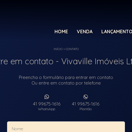
HOME
VENDA
LANÇAMENT
INÍCIO
>
CONTATO
tre em contato - Vivaville Imóveis L
Preencha o formulário para entrar em contato
Ou entre em contato por telefone
41 99675-1616
41 99675-1616
WhatsApp
Plantão