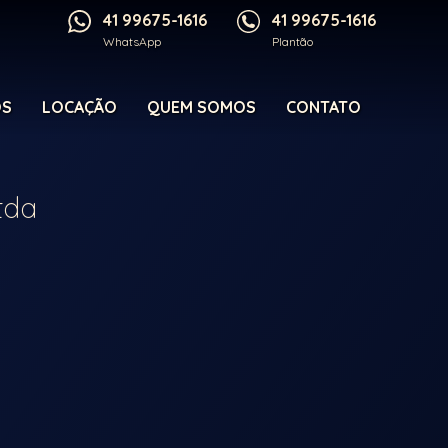
41 99675-1616
41 99675-1616
WhatsApp
Plantão
OS
LOCAÇÃO
QUEM SOMOS
CONTATO
tda