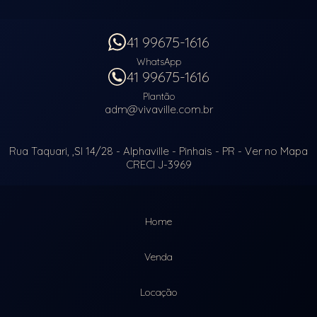
41 99675-1616
WhatsApp
41 99675-1616
Plantão
adm@vivaville.com.br
Rua Taquari, ,Sl 14/28
- Alphaville -
Pinhais
-
PR
-
Ver no Mapa
CRECI J-3969
Home
Venda
Locação