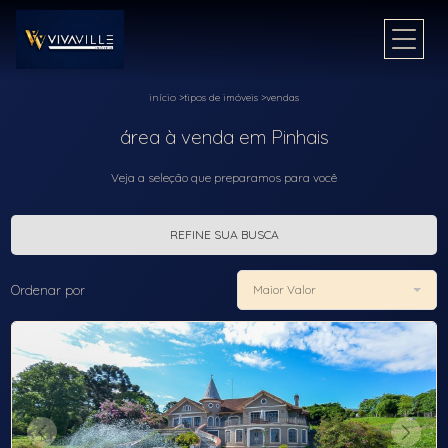
início
>
tipos de imóveis
>
vendas
área à venda em Pinhais
Veja a seleção que preparamos para você
REFINE SUA BUSCA
Ordenar por
Maior Valor