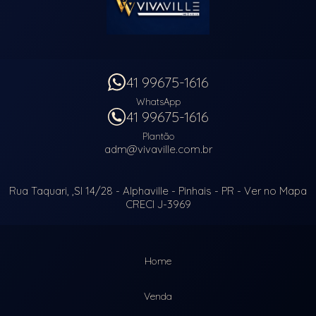
41 99675-1616
WhatsApp
41 99675-1616
Plantão
adm@vivaville.com.br
Rua Taquari, ,Sl 14/28
- Alphaville -
Pinhais
-
PR
-
Ver no Mapa
CRECI J-3969
Home
Venda