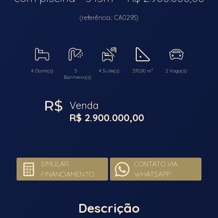
(referência.: CA0295)
4 Dorm(s)
5
4 Suíte(s)
370,00 m²
2 Vaga(s)
Banheiro(s)
Venda
R$ 2.900.000,00
SIMULAR
CONTATO VIA
FINANCIAMENTO
WHATSAPP
Descrição