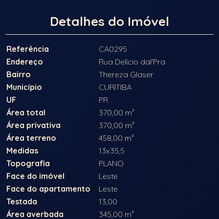
Detalhes do Imóvel
Referência
CA0295
Endereço
Rua Delício dal'Pra
Bairro
Thereza Glaser
Município
CURITIBA
UF
PR
Área total
370,00 m²
Área privativa
370,00 m²
Área terreno
458,00 m²
Medidas
13x35,5
Topografia
PLANO
Face do imóvel
Leste
Face do apartamento
Leste
Testada
13,00
Área averbada
345,00 m²