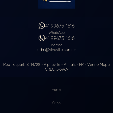
41 99675-1616
WhatsApp
41 99675-1616
Plantão
adm@vivaville.com.br
Rua Taquari, ,Sl 14/28
- Alphaville -
Pinhais
-
PR
-
Ver no Mapa
CRECI J-3969
Home
Venda