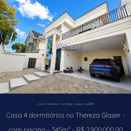
1/90
início
>
vendas
>
curitiba
>
casa
>
ca0295
Casa 4 dormitórios no Thereza Glaser -
com piscina - 345m² - R$ 2.900.000,00