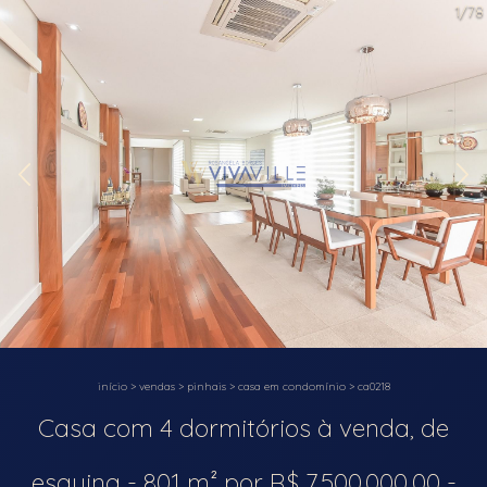
1/78
início
>
vendas
>
pinhais
>
casa em condomínio
>
ca0218
Casa com 4 dormitórios à venda, de
esquina - 801 m² por R$ 7.500.000,00 -