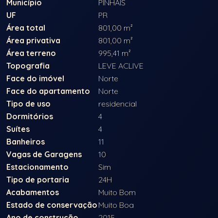
Município
PINHAIS
UF
PR
Área total
801,00 m²
Área privativa
801,00 m²
Área terreno
995,41 m²
Topografia
LEVE ACLIVE
Face do imóvel
Norte
Face do apartamento
Norte
Tipo de uso
residencial
Dormitórios
4
Suítes
4
Banheiros
11
Vagas de Garagens
10
Estacionamento
Sim
Tipo de portaria
24H
Acabamentos
Muito Bom
Estado de conservação
Muito Boa
Ano de construção
2015