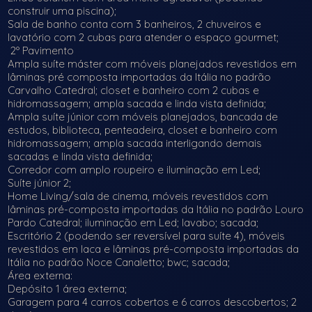
construir uma piscina);
Sala de banho conta com 3 banheiros, 2 chuveiros e
lavatório com 2 cubas para atender o espaço gourmet;
2º Pavimento
Ampla suíte máster com móveis planejados revestidos em
lâminas pré composta importadas da Itália no padrão
Carvalho Catedral; closet e banheiro com 2 cubas e
hidromassagem; ampla sacada e linda vista definida;
Ampla suíte júnior com móveis planejados, bancada de
estudos, biblioteca, penteadeira, closet e banheiro com
hidromassagem; ampla sacada interligando demais
sacadas e linda vista definida;
Corredor com amplo roupeiro e iluminação em Led;
Suíte júnior 2;
Home Living/sala de cinema, móveis revestidos com
lâminas pré-composta importadas da Itália no padrão Louro
Pardo Catedral; iluminação em Led; lavabo; sacada;
Escritório 2 (podendo ser reversível para suíte 4), móveis
revestidos em laca e lâminas pré-composta importadas da
Itália no padrão Noce Canaletto; bwc; sacada;
Área externa:
Depósito 1 área externa;
Garagem para 4 carros cobertos e 6 carros descobertos; 2