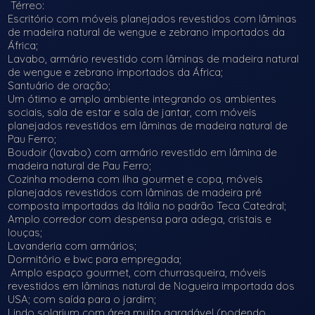
Térreo:
Escritório com móveis planejados revestidos com lâminas
de madeira natural de wengue e zebrano importados da
África;
Lavabo, armário revestido com lâminas de madeira natural
de wengue e zebrano importados da África;
Santuário de oração;
Um ótimo e amplo ambiente integrando os ambientes
sociais, sala de estar e sala de jantar, com móveis
planejados revestidos em lâminas de madeira natural de
Pau Ferro;
Boudoir (lavabo) com armário revestido em lâmina de
madeira natural de Pau Ferro;
Cozinha moderna com ilha gourmet e copa, móveis
planejados revestidos com lâminas de madeira pré
composta importadas da Itália no padrão Teca Catedral;
Amplo corredor com despensa para adega, cristais e
louças;
Lavanderia com armários;
Dormitório e bwc para empregada;
Amplo espaço gourmet, com churrasqueira, móveis
revestidos em lâminas natural de Nogueira importada dos
USA; com saída para o jardim;
Lindo solarium com área muito agradável (podendo