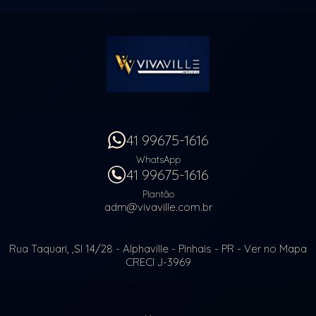
41 99675-1616
WhatsApp
41 99675-1616
Plantão
adm@vivaville.com.br
Rua Taquari, ,Sl 14/28
- Alphaville -
Pinhais
-
PR
-
Ver no Mapa
CRECI J-3969