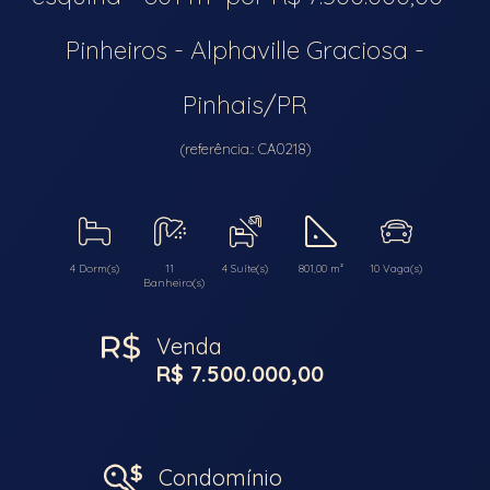
Pinheiros - Alphaville Graciosa -
Pinhais/PR
(referência.: CA0218)
4 Dorm(s)
11
4 Suíte(s)
801,00 m²
10 Vaga(s)
Banheiro(s)
Venda
R$ 7.500.000,00
Condomínio