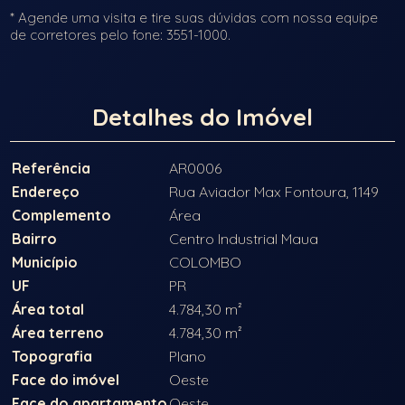
* Agende uma visita e tire suas dúvidas com nossa equipe
de corretores pelo fone: 3551-1000.
Detalhes do Imóvel
Referência
AR0006
Endereço
Rua Aviador Max Fontoura, 1149
Complemento
Área
Bairro
Centro Industrial Maua
Município
COLOMBO
UF
PR
Área total
4.784,30 m²
Área terreno
4.784,30 m²
Topografia
Plano
Face do imóvel
Oeste
Face do apartamento
Oeste