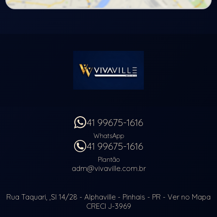
41 99675-1616
WhatsApp
41 99675-1616
Plantão
adm@vivaville.com.br
Rua Taquari, ,Sl 14/28
- Alphaville -
Pinhais
-
PR
-
Ver no Mapa
CRECI J-3969