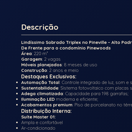
Descrição
Lindíssimo Sobrado Triplex no Pineville – Alto Pa
De Frente para o condomínio Pinewoods
Área
: 220 m²
Garagem
: 2 vagas
Móveis planejados
: 8 meses de uso
Construção
: 2 anos e meio
Destaques Exclusivos:
Automação Total
: Controle integrado de luz, som 
Sustentabilidade
: Sistema fotovoltaico com placas 
Adega climatizada
: Capacidade para 198 garrafas;
Iluminação LED
moderna e eficiente;
Acabamentos premium
: Piso de porcelanato no térr
Distribuição Interna:
Suíte Master 01
:
Ampla e confortável
Ar-condicionado