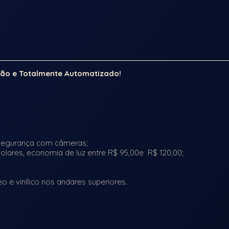
drão e Totalmente Automatizado!
e segurança com câmeras;
solares, economia de luz entre R$ 95,00e R$ 120,00;
eo e vinílico nos andares superiores.