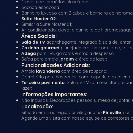
Closet com armários planejados
Sacada espaçosa
Banheiro luxuoso com 2 cubas e banheira de hidro
Suíte Master 02
:
Similar à Suíte Master 01;
Ar-condicionado, closet e banheira de hidromassage
Áreas Sociais:
Sala de TV
aconchegante integrada à sala de jantar;
Cozinha gourmet
planejada em ilha com forno, micr
Adega
para 198 garrafas e ampla despensa;
Saída para amplo
jardim
e área de lazer;
Funcionalidades Adicionais:
Ampla
lavanderia
com área de rouparia;
Dormitório para hóspedes, com rouparia e excelente i
Terceiro pavimento
: Sala de TV com escritório e ba
lazer;
Informações Importantes:
Não Inclusos: Decorações pessoais, mesa de jantar, s
Localização:
Situado em uma região privilegiada no
Pineville
, com
Agende uma visita com nossa equipe de corretores pel