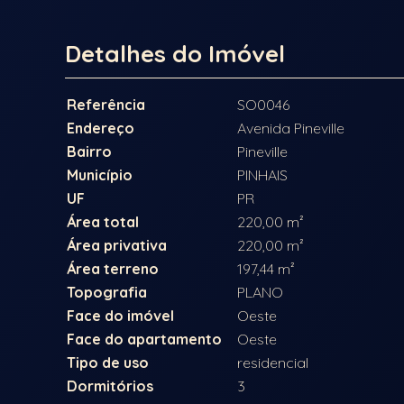
Detalhes do Imóvel
Referência
SO0046
Endereço
Avenida Pineville
Bairro
Pineville
Município
PINHAIS
UF
PR
Área total
220,00 m²
Área privativa
220,00 m²
Área terreno
197,44 m²
Topografia
PLANO
Face do imóvel
Oeste
Face do apartamento
Oeste
Tipo de uso
residencial
Dormitórios
3