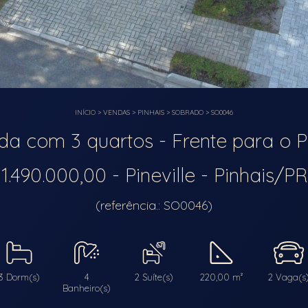
INÍCIO
>
VENDAS
>
PINHAIS
>
SOBRADO
>
SO0046
da com 3 quartos - Frente para o 
1.490.000,00 - Pineville - Pinhais/PR
(referência.: SO0046)
3 Dorm(s)
4
2 Suíte(s)
220,00 m²
2 Vaga(s
Banheiro(s)