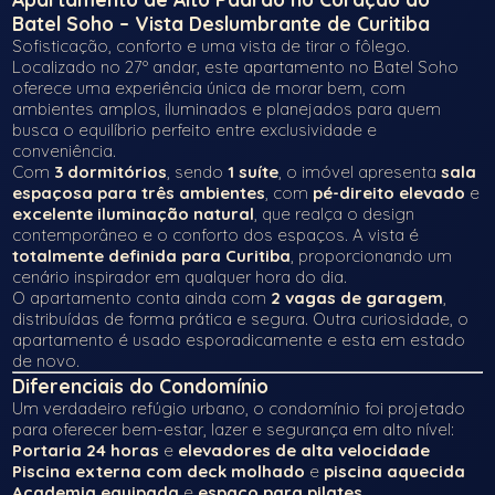
Batel Soho – Vista Deslumbrante de Curitiba
Sofisticação, conforto e uma vista de tirar o fôlego.
Localizado no 27º andar, este apartamento no Batel Soho
oferece uma experiência única de morar bem, com
ambientes amplos, iluminados e planejados para quem
busca o equilíbrio perfeito entre exclusividade e
conveniência.
Com
3 dormitórios
, sendo
1 suíte
, o imóvel apresenta
sala
espaçosa para três ambientes
, com
pé-direito elevado
e
excelente iluminação natural
, que realça o design
contemporâneo e o conforto dos espaços. A vista é
totalmente definida para Curitiba
, proporcionando um
cenário inspirador em qualquer hora do dia.
O apartamento conta ainda com
2 vagas de garagem
,
distribuídas de forma prática e segura. Outra curiosidade, o
apartamento é usado esporadicamente e esta em estado
de novo.
Diferenciais do Condomínio
Um verdadeiro refúgio urbano, o condomínio foi projetado
para oferecer bem-estar, lazer e segurança em alto nível:
Portaria 24 horas
e
elevadores de alta velocidade
Piscina externa com deck molhado
e
piscina aquecida
Academia equipada
e
espaço para pilates