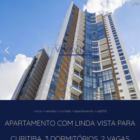
1/49
início
>
vendas
>
curitiba
>
apartamento
>
ap0153
APARTAMENTO COM LINDA VISTA PARA
CURITIBA, 3 DORMITÓRIOS, 2 VAGAS