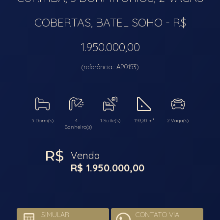
COBERTAS, BATEL SOHO - R$
1.950.000,00
(referência.: AP0153)
3 Dorm(s)
4
1 Suíte(s)
159,20 m²
2 Vaga(s)
Banheiro(s)
Venda
R$ 1.950.000,00
SIMULAR
CONTATO VIA