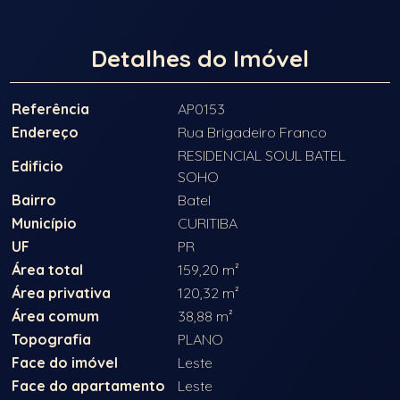
Detalhes do Imóvel
Referência
AP0153
Endereço
Rua Brigadeiro Franco
RESIDENCIAL SOUL BATEL
Edificio
SOHO
Bairro
Batel
Município
CURITIBA
UF
PR
Área total
159,20 m²
Área privativa
120,32 m²
Área comum
38,88 m²
Topografia
PLANO
Face do imóvel
Leste
Face do apartamento
Leste