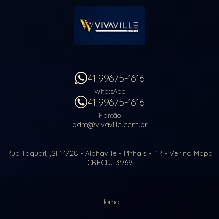
41 99675-1616
WhatsApp
41 99675-1616
Plantão
adm@vivaville.com.br
Rua Taquari, ,Sl 14/28
- Alphaville -
Pinhais
-
PR
-
Ver no Mapa
CRECI J-3969
Home