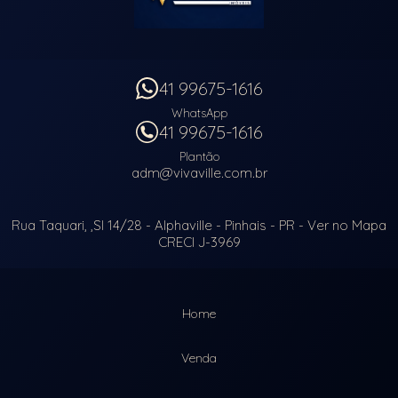
41 99675-1616
WhatsApp
41 99675-1616
Plantão
adm@vivaville.com.br
Rua Taquari, ,Sl 14/28
- Alphaville -
Pinhais
-
PR
-
Ver no Mapa
CRECI J-3969
Home
Venda