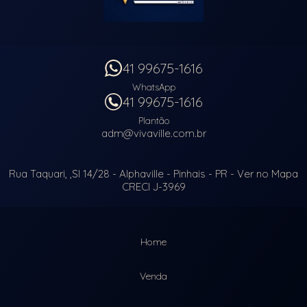
41 99675-1616
WhatsApp
41 99675-1616
Plantão
adm@vivaville.com.br
Rua Taquari, ,Sl 14/28
- Alphaville -
Pinhais
-
PR
-
Ver no Mapa
CRECI J-3969
Home
Venda